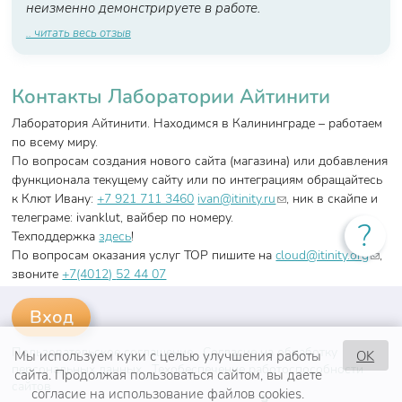
неизменно демонстрируете в работе.
.. читать весь отзыв
Контакты Лаборатории Айтинити
Лаборатория Айтинити. Находимся в Калининграде – работаем
по всему миру.
По вопросам создания нового сайта (магазина) или добавления
функционала текущему сайту или по интеграциям обращайтесь
(link sends e-mail)
к Клют Ивану:
+7 921 711 3460
ivan@itinity.ru
, ник в скайпе и
телеграме: ivanklut, вайбер по номеру.
?
Техподдержка
здесь
!
(link
По вопросам оказания услуг ТОР пишите на
cloud@itinity.org
,
send
звоните
+7(4012)
52 44 07
e-
mail)
Пользовательское соглашение
Согласие на обработку
Мы используем куки с целью улучшения работы
OK
персональных данных
Техобеспечение работоспособности
сайта. Продолжая пользоваться сайтом, вы даете
сайтов
согласие на использование файлов cookies.