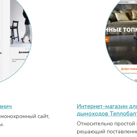
анич
Интернет-магазин д
дымоходов Теплобал
монохромный сайт,
Относительно простой 
ы.
решающий поставленны