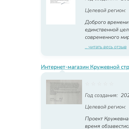
Целевой регион:
Доброго времени с
единственной цел
современного мир
.. читать весь отзыв
Интернет-магазин Кружевной ст
☆
☆
☆
☆
☆
Год создания:
20
Целевой регион:
Проект Кружевная
время обзавестис