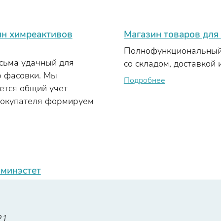
н химреактивов
Магазин товаров для
Полнофункциональный 
есьма удачный для
со складом, доставкой 
р фасовки. Мы
Подробнее
дется общий учет
 покупателя формируем
аминэстет
21