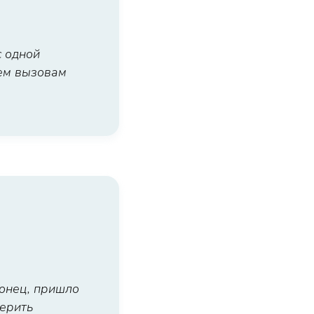
с одной
сем вызовам
конец, пришло
верить