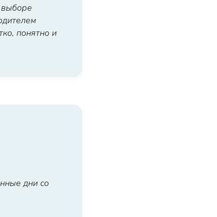
 выборе
одителем
ко, понятно и
анные дни со