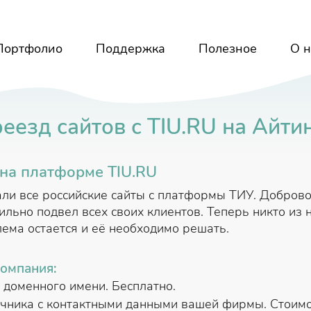
Портфолио
Поддержка
Полезное
О н
еезд сайтов с TIU.RU на Айти
на платформе TIU.RU
ли все российские сайты с платформы ТИУ. Доброво
сильно подвел всех своих клиентов. Теперь никто из
лема остается и её необходимо решать.
компания:
 доменного имени. Бесплатно.
чника с контактными данными вашей фирмы. Стоимост