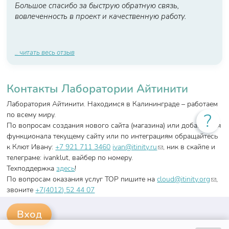
Большое спасибо за быструю обратную связь,
вовлеченность в проект и качественную работу.
.. читать весь отзыв
Контакты Лаборатории Айтинити
Лаборатория Айтинити. Находимся в Калининграде – работаем
?
по всему миру.
По вопросам создания нового сайта (магазина) или добавления
функционала текущему сайту или по интеграциям обращайтесь
(link sends e-mail)
к Клют Ивану:
+7 921 711 3460
ivan@itinity.ru
, ник в скайпе и
телеграме: ivanklut, вайбер по номеру.
Техподдержка
здесь
!
(link
По вопросам оказания услуг ТОР пишите на
cloud@itinity.org
,
send
звоните
+7(4012)
52 44 07
e-
mail)