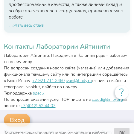
профессиональные качества, а также личный вклад и
особую ответственность сотрудников, привлеченных к
работе.
.. читать весь отзыв
Контакты Лаборатории Айтинити
Лаборатория Айтинити. Находимся в Калининграде – работаем
по всему миру.
По вопросам создания нового сайта (магазина) или добавления
функционала текущему сайту или по интеграциям обращайтесь
(link sends e-mail)
к Клют Ивану:
+7 921 711 3460
ivan@itinity.ru
, ник в скайпе и
телеграме: ivanklut, вайбер по номеру.
?
Техподдержка
здесь
!
(link
По вопросам оказания услуг ТОР пишите на
cloud@itinity.org
,
send
звоните
+7(4012)
52 44 07
e-
mail)
Пользовательское соглашение
Согласие на обработку
Мы используем куки с целью улучшения работы
OK