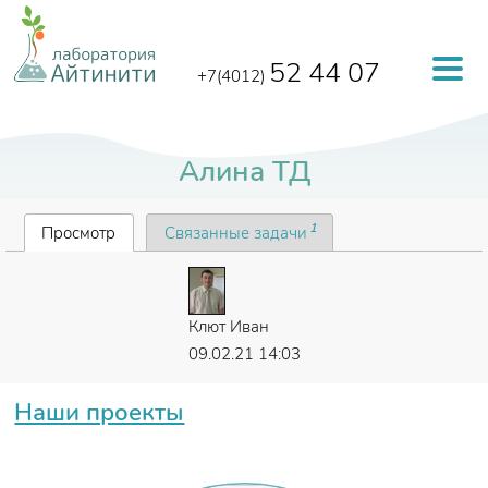
Перейти к основному содержанию
52 44 07
+7(4012)
Алина ТД
Главные вкладки
(активная вкладка)
1
Просмотр
Связанные задачи
Автор
Клют Иван
Создано
09.02.21 14:03
Наши проекты