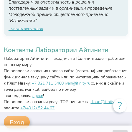
Благодарим за оперативность в решении
поставленных задач и в организации проведения
Молодежной премии общественного признания
"ВДвижении"
.. читать весь отзыв
Контакты Лаборатории Айтинити
Лаборатория Айтинити. Находимся в Калининграде – работаем
по всему миру.
По вопросам создания нового сайта (магазина) или добавления
функционала текущему сайту или по интеграциям обращайтесь
(link sends e-mail)
к Клют Ивану:
+7 921 711 3460
ivan@itinity.ru
, ник в скайпе и
телеграме: ivanklut, вайбер по номеру.
Техподдержка
здесь
!
(link
?
По вопросам оказания услуг ТОР пишите на
cloud@itinity.org
,
send
звоните
+7(4012)
52 44 07
e-
mail)