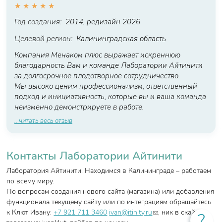
★
★
★
★
★
Год создания:
2014, редизайн 2026
Целевой регион:
Калининградская область
Компания Менаком плюс выражает искреннюю
благодарность Вам и команде Лаборатории Айтинити
за долгосрочное плодотворное сотрудничество.
Мы высоко ценим профессионализм, ответственный
подход и инициативность, которые вы и ваша команда
неизменно демонстрируете в работе.
.. читать весь отзыв
Контакты Лаборатории Айтинити
Лаборатория Айтинити. Находимся в Калининграде – работаем
по всему миру.
По вопросам создания нового сайта (магазина) или добавления
функционала текущему сайту или по интеграциям обращайтесь
(link sends e-mail)
к Клют Ивану:
+7 921 711 3460
ivan@itinity.ru
, ник в скайпе и
?