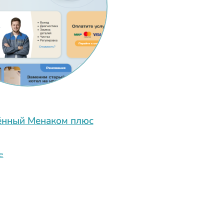
нный Менаком плюс
е